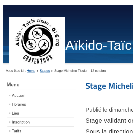
Aïkido-Taï
Vous êtes ici :
Home
Stages
Stage Micheline Tissier - 12 octobre
Stage Micheli
Menu
Accueil
Horaires
Publié le dimanch
Lieu
Stage validant o
Inscription
Sous la directi
Tarifs